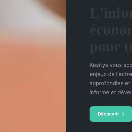
L'info
écono
pour t
Kesitys vous ac
enjeux de l'entr
approfondies et
informé et dével
Découvrir →