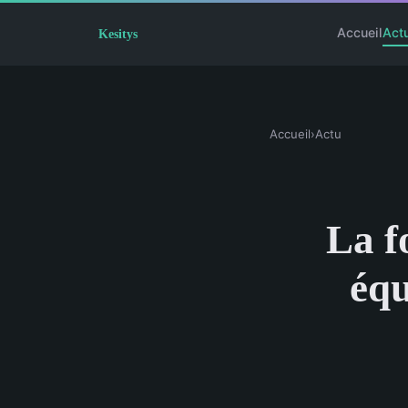
Accueil
Act
Accueil
›
Actu
La f
équ