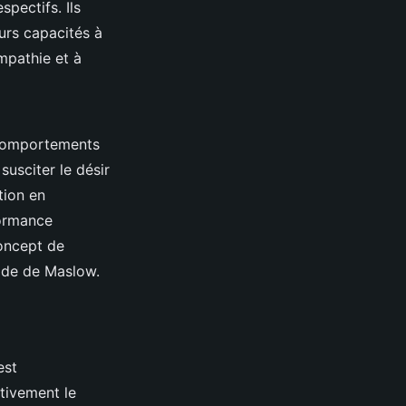
spectifs. Ils
urs capacités à
mpathie et à
s comportements
susciter le désir
tion en
formance
concept de
mide de Maslow.
est
tivement le