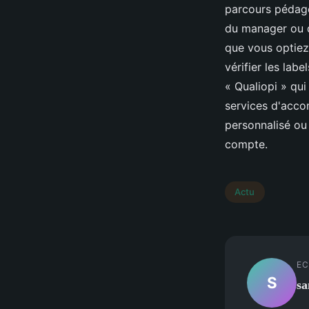
parcours pédago
du manager ou d
que vous optiez
vérifier les lab
« Qualiopi » qui
services d'acco
personnalisé ou
compte.
Actu
EC
S
sa