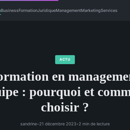
u
Business
Formation
Juridique
Management
Marketing
Services
ACTU
ormation en manageme
ipe : pourquoi et com
choisir ?
sandrine
•
21 décembre 2023
•
2 min de lecture