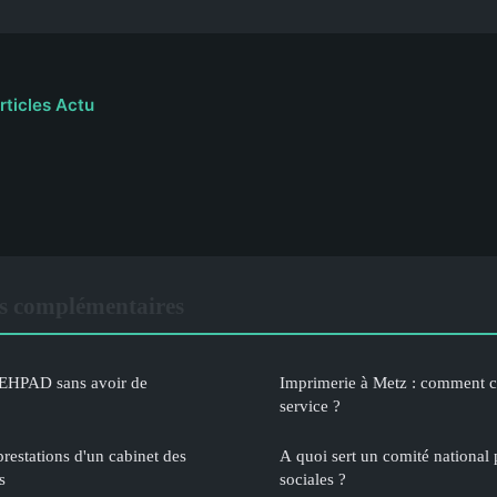
rticles Actu
s complémentaires
n EHPAD sans avoir de
Imprimerie à Metz : comment ch
service ?
restations d'un cabinet des
A quoi sert un comité national 
s
sociales ?