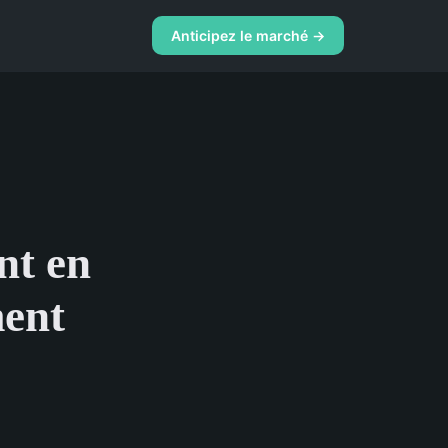
Anticipez le marché →
nt en
ment