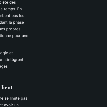
plète des
de temps. En
urbent pas les
ndant la phase
 ses propres
ctionne pour une
logie et
on s’intègrent
tages
client
ne se limite pas
nt avoir un