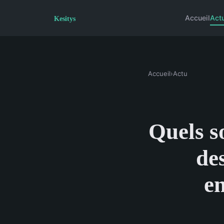
Accueil
Act
Accueil
›
Actu
Quels so
des
en