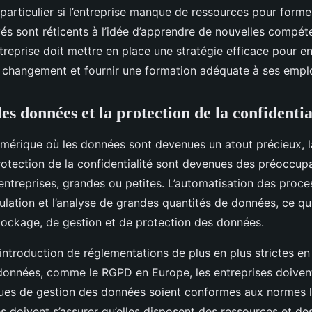
particulier si l’entreprise manque de ressources pour form
yés sont réticents à l’idée d’apprendre de nouvelles compét
treprise doit mettre en place une stratégie efficace pour 
u changement et fournir une formation adéquate à ses empl
es données et la protection de la confidentia
mérique où les données sont devenues un atout précieux, l
rotection de la confidentialité sont devenues des préoccup
entreprises, grandes ou petites. L’automatisation des proce
ulation et l’analyse de grandes quantités de données, ce qu
tockage, de gestion et de protection des données.
’introduction de réglementations de plus en plus strictes e
données, comme le RGPD en Europe, les entreprises doivent 
ques de gestion des données soient conformes aux normes l
es doivent s’assurer qu’elles disposent des ressources et 