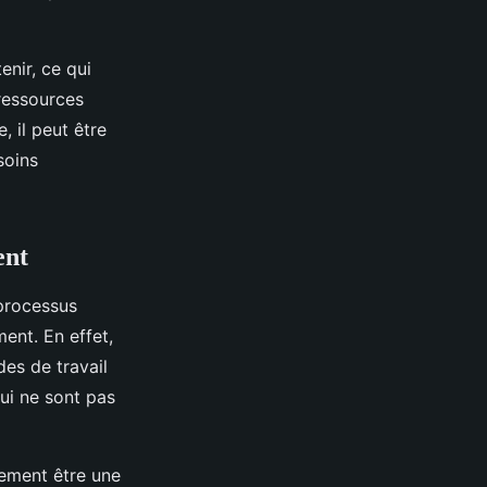
nir, ce qui
ressources
, il peut être
soins
ent
 processus
ent. En effet,
des de travail
ui ne sont pas
lement être une