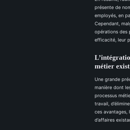
présente de nomb
employés, en pas
Cependant, malgr
opérations des p
efficacité, leur
L’intégrati
métier exis
Une grande préo
manière dont le
processus métier
travail, d’élimin
ces avantages, 
d’affaires exista