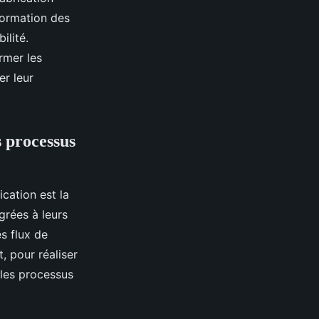
 formation des
ilité.
rmer les
er leur
s processus
cation est la
grées à leurs
es flux de
t, pour réaliser
 les processus