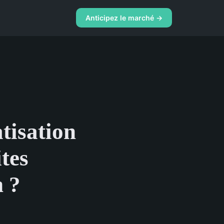
Anticipez le marché →
atisation
ites
n ?