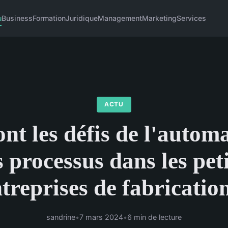
u
Business
Formation
Juridique
Management
Marketing
Services
ACTU
nt les défis de l'autom
 processus dans les pet
treprises de fabricatio
sandrine
•
7 mars 2024
•
6 min de lecture