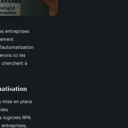
s entreprises
tement
l’automatisation
erons ici les
s cherchent à
matisation
la mise en place
 des
s logiciels RPA
entreprises,