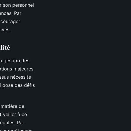
er son personnel
ences. Par
encourager
oyés.
lité
a gestion des
ations majeures
ssus nécessite
i pose des défis
n matière de
veiller à ce
égales. Par
des compétences