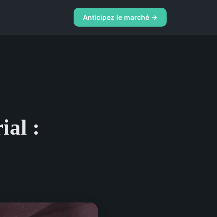
Anticipez le marché →
ial :