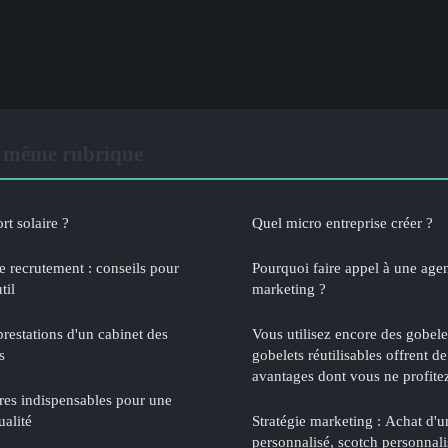
 même rubrique
rt solaire ?
Quel micro entreprise créer ?
e recrutement : conseils pour
Pourquoi faire appel à une age
til
marketing ?
restations d'un cabinet des
Vous utilisez encore des gobelet
s
gobelets réutilisables offrent 
avantages dont vous ne profite
ires indispensables pour une
ualité
Stratégie marketing : Achat d'u
personnalisé, scotch personna