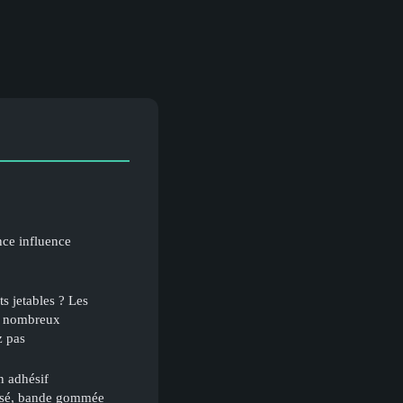
nce influence
s jetables ? Les
de nombreux
z pas
n adhésif
lisé, bande gommée