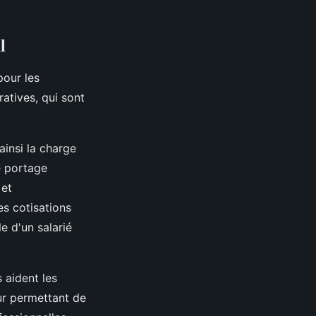
l
pour les
atives, qui sont
insi la charge
de portage
 et
es cotisations
e d'un salarié
 aident les
eur permettant de