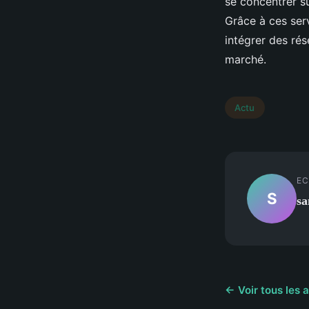
se concentrer su
Grâce à ces ser
intégrer des rés
marché.
Actu
EC
S
sa
← Voir tous les a