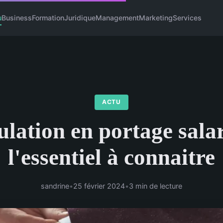
u
Business
Formation
Juridique
Management
Marketing
Services
ACTU
lation en portage salar
l'essentiel à connaitre
sandrine
•
25 février 2024
•
3 min de lecture