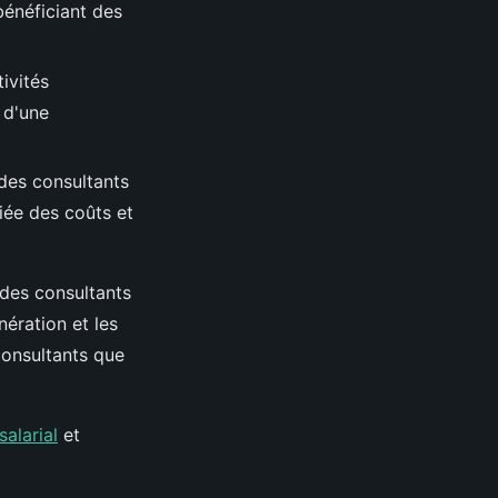
bénéficiant des
tivités
 d'une
 des consultants
fiée des coûts et
 des consultants
nération et les
consultants que
alarial
et