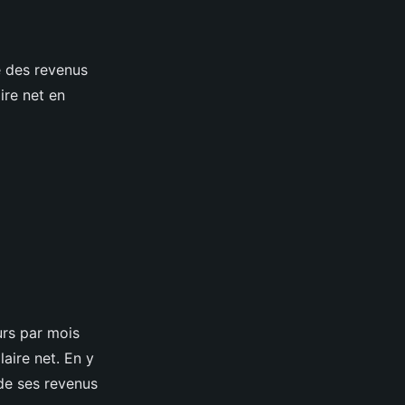
e des revenus
ire net en
urs par mois
laire net. En y
 de ses revenus