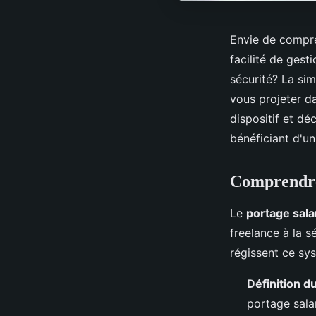
Envie de compren
facilité de gest
sécurité? La sim
vous projeter d
dispositif et d
bénéficiant d'un 
Comprendre 
Le
portage salar
freelance à la s
régissent ce sy
Définition du
portage salar