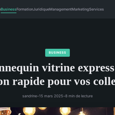
u
Business
Formation
Juridique
Management
Marketing
Services
BUSINESS
nequin vitrine express 
on rapide pour vos coll
sandrine
•
15 mars 2025
•
8 min de lecture