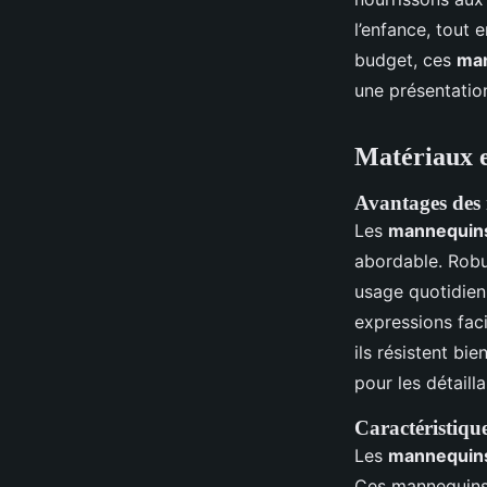
l’enfance, tout 
budget, ces
man
une présentation
Matériaux e
Avantages des
Les
mannequins 
abordable. Robu
usage quotidien
expressions fac
ils résistent bi
pour les détailla
Caractéristiqu
Les
mannequins 
Ces mannequins 