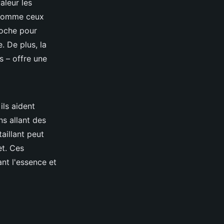
aleur les
s comme ceux
roche pour
. De plus, la
s – offre une
ls aident
ns allant des
illant peut
et. Ces
nt l'essence et