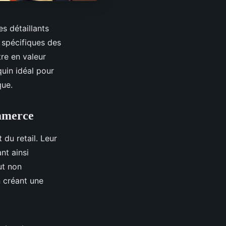
es détaillants
 spécifiques des
tre en valeur
uin idéal pour
que.
ommerce
 du retail. Leur
nt ainsi
ut non
n créant une