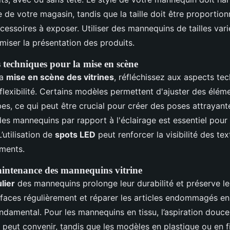
lle de votre magasin, tandis que la taille doit être proportion
essoires à exposer. Utiliser des mannequins de tailles var
iser la présentation des produits.
 techniques pour la mise en scène
la
mise en scène des vitrines
, réfléchissez aux aspects t
la flexibilité. Certains modèles permettent d'ajuster des él
es, ce qui peut être crucial pour créer des poses attrayant
es mannequins par rapport à l'éclairage est essentiel pour
L’utilisation de
spots LED
peut renforcer la visibilité des te
ements.
aintenance des mannequins vitrine
lier
des mannequins prolonge leur durabilité et préserve l
rfaces régulièrement et réparer les articles endommagés e
ndamental. Pour les mannequins en tissu, l’aspiration douce
 peut convenir, tandis que les modèles en plastique ou en f