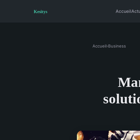
Accueil
Act
Accueil
›
Business
Man
soluti