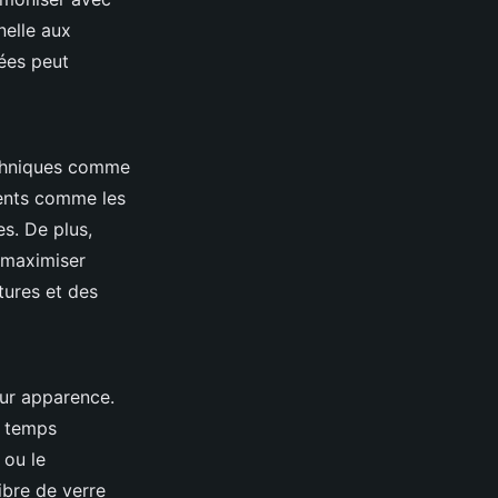
nelle aux
iées peut
echniques comme
éments comme les
es. De plus,
 maximiser
xtures et des
eur apparence.
n temps
 ou le
ibre de verre