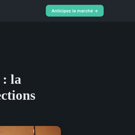
Anticipez le marché →
: la
ections