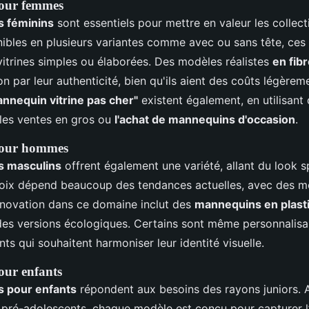
our femmes
 féminins
sont essentiels pour mettre en valeur les colle
nibles en plusieurs variantes comme avec ou sans tête, ce
vitrines simples ou élaborées. Des modèles réalistes
en fib
tion par leur authenticité, bien qu'ils aient des coûts légèrem
nnequin vitrine pas cher"
existent également, en utilisant
 les ventes en gros ou
l'achat de mannequins d'occasion
.
our hommes
 masculins
offrent également une variété, allant du look s
hoix dépend beaucoup des tendances actuelles, avec des m
innovation dans ce domaine inclut des
mannequins en plast
des versions écologiques. Certains sont même personnalisa
ants qui souhaitent harmoniser leur identité visuelle.
ur enfants
 pour enfants
répondent aux besoins des rayons juniors. A
 pré-adolescents, chaque modèle est conçu pour capturer l