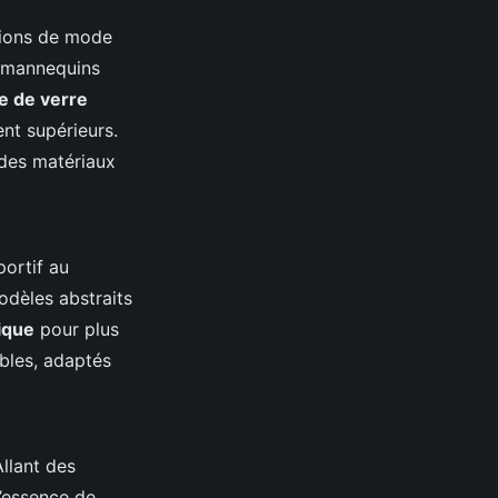
ctions de mode
s mannequins
re de verre
ent supérieurs.
 des matériaux
portif au
odèles abstraits
ique
pour plus
bles, adaptés
llant des
’essence de