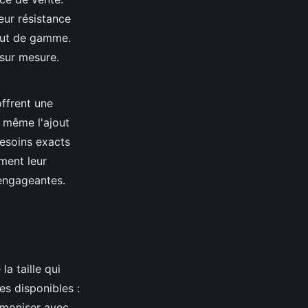
eur résistance
aut de gamme.
 sur mesure.
ffrent une
u même l'ajout
besoins exacts
ment leur
 engageantes.
la taille qui
es disponibles :
armoniser avec