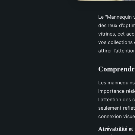
Le "Mannequin vi
désireux d’opti
vitrines, cet ac
vos collections
attirer l’attent
Comprendre 
Les mannequins v
importance résid
l'attention des
seulement reflét
connexion visue
Atrévabilité et