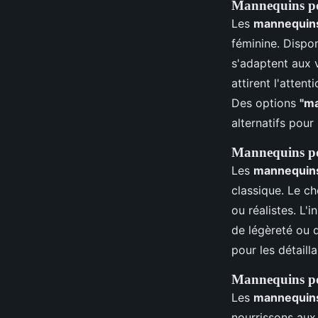
Mannequins p
Les
mannequins
féminine. Dispo
s'adaptent aux 
attirent l'atten
Des options
"ma
alternatifs pour
Mannequins p
Les
mannequins
classique. Le c
ou réalistes. L'
de légèreté ou 
pour les détaill
Mannequins po
Les
mannequins
nourrissons aux