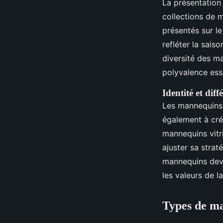
La présentation
collections de 
présentés sur le
refléter la sais
diversité des ma
polyvalence esse
Identité et diff
Les mannequins 
également à crée
mannequins vitr
ajuster sa strat
mannequins devi
les valeurs de l
Types de ma