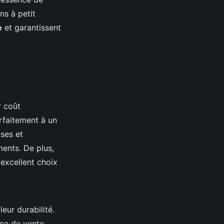
ns à petit
e
et garantissent
r coût
rfaitement à un
ses et
ments. De plus,
 excellent choix
leur durabilité.
ce de vente.