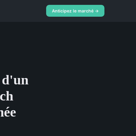
Anticipez le marché →
 d'un
tch
mée