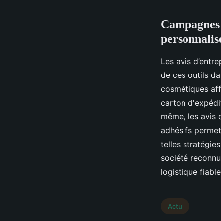
Campagnes r
personnali
Les avis d’entre
de ces outils d
cosmétiques affi
carton d'expédit
même, les avis 
adhésifs permet
telles stratégie
société reconnu
logistique fiabl
Actu