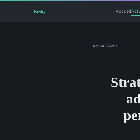
Accueil
Act
Accueil
›
Actu
Stra
ad
pe