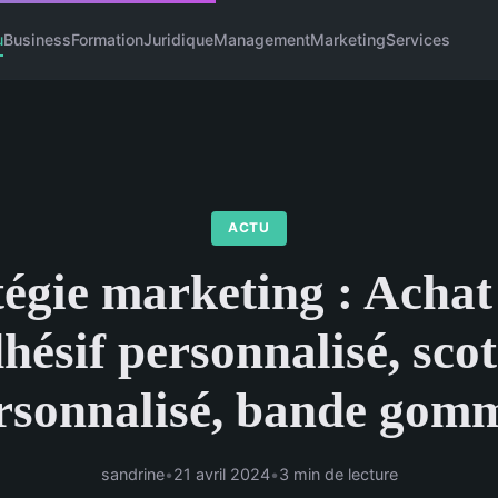
u
Business
Formation
Juridique
Management
Marketing
Services
ACTU
tégie marketing : Achat
hésif personnalisé, sco
rsonnalisé, bande gom
sandrine
•
21 avril 2024
•
3 min de lecture