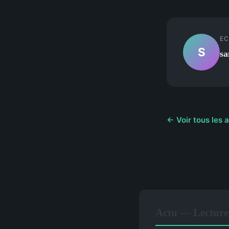
EC
S
sa
← Voir tous les a
Actu — Lecture