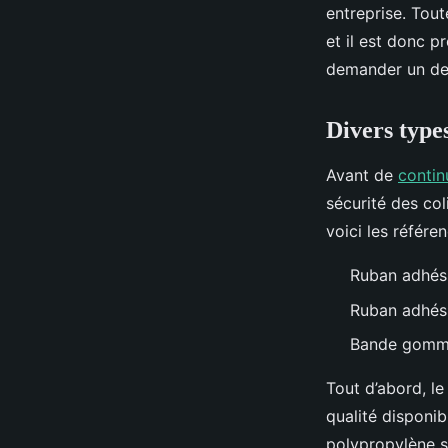
entreprise. Tout
et il est donc p
demander un de
Divers type
Avant de
continu
sécurité des col
voici les référe
Ruban adhési
Ruban adhési
Bande gomm
Tout d’abord, l
qualité disponib
polypropylène s