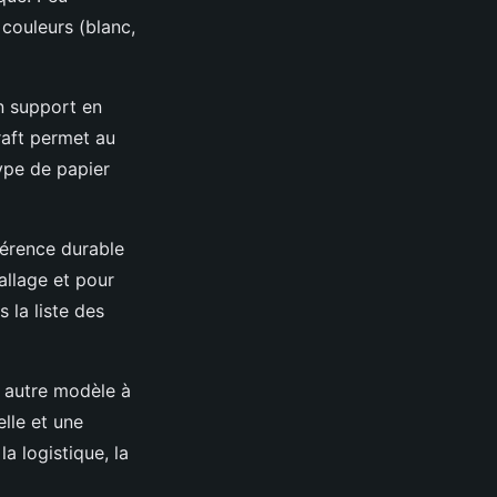
 couleurs (blanc,
un support en
kraft permet au
type de papier
hérence durable
allage et pour
 la liste des
n autre modèle à
elle et une
a logistique, la