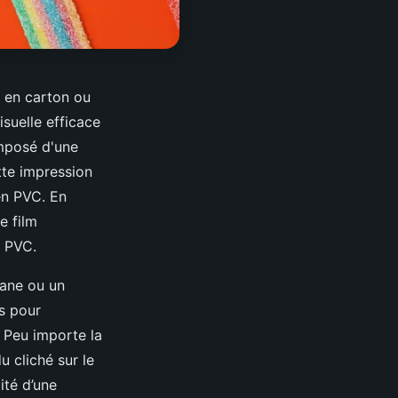
s en carton ou
isuelle efficace
omposé d'une
tte impression
en PVC. En
e film
n PVC.
vane ou un
s pour
. Peu importe la
u cliché sur le
ité d’une