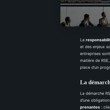
La
responsabili
et des enjeux s
entreprises son
matière de RSE,
place d’un prog
La démarche
La démarche RSE 
d’une obligation
prenantes
: cli