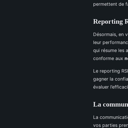
permettent de fa
Reporting R
Désormais, en v
leur performanc
qui résume les a
conforme aux
n
Le reporting RS
gagner la confi
évaluer l’effica
La communic
La communicatio
vos parties pre