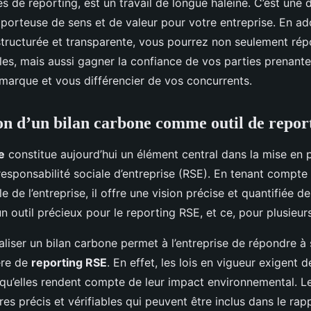
s de reporting, est un travail de longue haleine. C’est une
 porteuse de sens et de valeur pour votre entreprise. En a
ructurée et transparente, vous pourrez non seulement ré
les, mais aussi gagner la confiance de vos parties prenantes
marque et vous différencier de vos concurrents.
on d’un bilan carbone comme outil de repo
e
constitue aujourd’hui un élément central dans la mise en 
sponsabilité sociale d’entreprise (RSE). En tenant compte 
 de l’entreprise, il offre une vision précise et quantifiée d
 un outil précieux pour le reporting RSE, et ce, pour plusieur
aliser un bilan carbone permet à l’entreprise de répondre à 
ère de
reporting RSE
. En effet, les lois en vigueur exigent d
 qu’elles rendent compte de leur impact environnemental. L
fres précis et vérifiables qui peuvent être inclus dans le ra