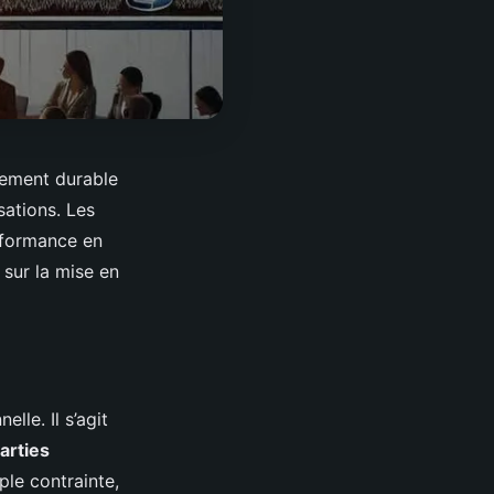
pement durable
sations. Les
erformance en
 sur la mise en
le. Il s’agit
arties
mple contrainte,