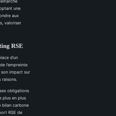
 démarche
doptant une
pondre aux
, valoriser
rting RSE
place d’un
de l’empreinte
e son impact sur
s raisons.
ses obligations
e plus en plus
e bilan carbone
pport RSE de