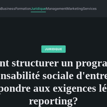
u
Business
Formation
Juridique
Management
Marketing
Services
JURIDIQUE
t structurer un progr
nsabilité sociale d'entr
pondre aux exigences lé
reporting?