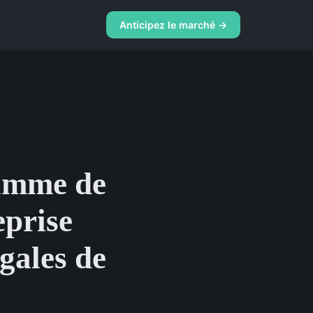
Anticipez le marché →
amme de
eprise
gales de