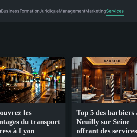
u
Business
Formation
Juridique
Management
Marketing
Services
ouvrez les
Top 5 des barbiers 
ntages du transport
Neuilly sur Seine
ress à Lyon
offrant des services