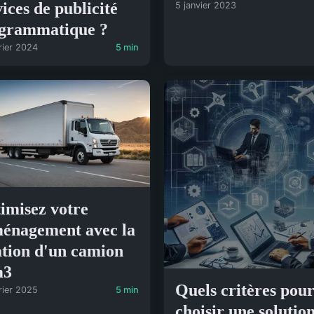
vices de publicité
5 janvier 2023
grammatique ?
rier 2024
5 min
imisez votre
énagement avec la
ation d'un camion
m3
Quels critères pou
rier 2025
5 min
choisir une solutio