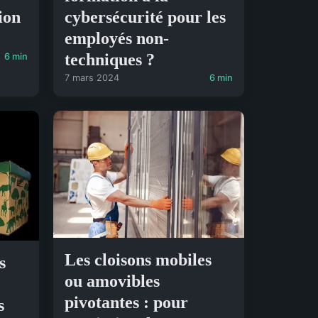
ion
cybersécurité pour les
employés non-
techniques ?
6 min
7 mars 2024
6 min
Les cloisons mobiles
s
ou amovibles
pivotantes : pour
s