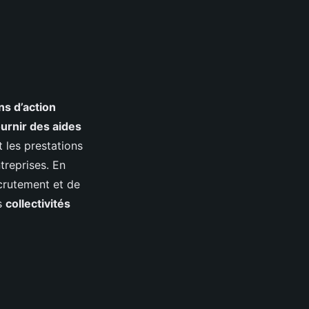
ns d’action
ournir des aides
 les prestations
treprises. En
crutement et de
es
collectivités