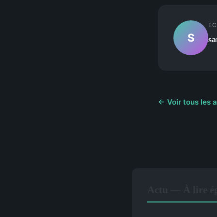
EC
S
sa
← Voir tous les a
Actu — À lire 