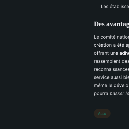
Les établiss
Des avantag
Le comité nation
création a été a
offrant un
e adhé
rassemblent des
reconnaissances
service aussi bie
même le développ
pourra
passer l
Actu