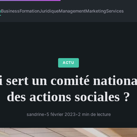
u
Business
Formation
Juridique
Management
Marketing
Services
ACTU
 sert un comité nation
des actions sociales ?
sandrine
•
5 février 2023
•
2 min de lecture