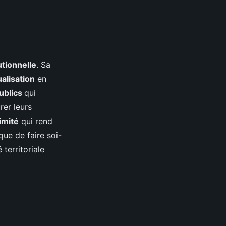
utionnelle
. Sa
alisation
en
publics
qui
rer leurs
imité
qui rend
 que de faire soi-
territoriale