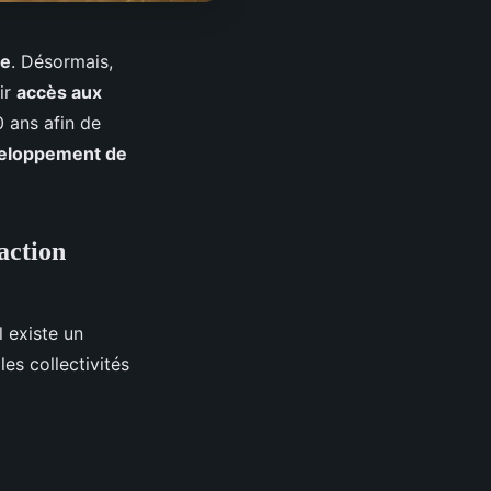
le
. Désormais,
ir
accès aux
0 ans afin de
éveloppement de
action
Il existe un
es collectivités