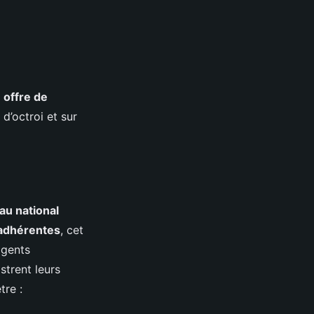
e
offre de
d’octroi et sur
au national
 adhérentes
, cet
agents
strent leurs
tre :