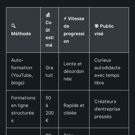
💰
⚡ Vitesse
Co
🔍
de
🎯 Public
ût
Méthode
progressi
visé
esti
on
mé
Auto-
Curieux
Lente et
formation
Gra
autodidacte
désordon
(YouTube,
tuit
avec temps
née
blogs)
libre
Formations
50
Créateurs
en ligne
à
Rapide et
d’entreprise
structurée
200
ciblée
pressés
s
€