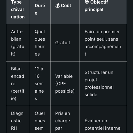
Type
🎯 Objectif
Duré
💰 Coût
d’éval
principal
e
uation
Auto-
Quel
Faire un premier
bilan
ques
point seul, sans
Gratuit
(gratu
heur
accompagnemen
it)
es
t
Bilan
12 à
Structurer un
encad
16
Variable
projet
ré
sem
(CPF
professionnel
(certif
aine
possible)
solide
ié)
s
Diagn
Quel
Pris en
ostic
ques
charge
Évaluer un
RH
sem
par
potentiel interne