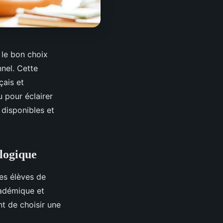
 le bon choix
nel. Cette
çais et
 pour éclairer
 disponibles et
ologique
es élèves de
adémique et
nt de choisir une