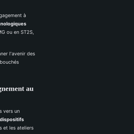
gagement à
hnologiques
TMG ou en ST2S,
er l'avenir des
débouchés
agnement au
s vers un
dispositifs
 et les ateliers