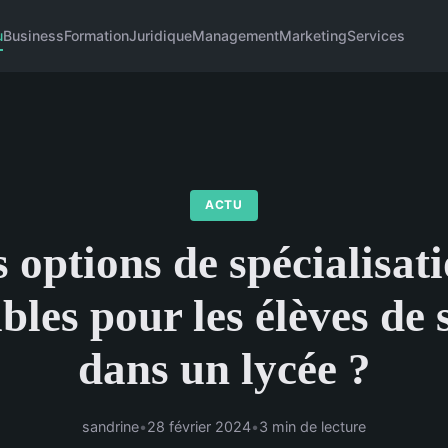
u
Business
Formation
Juridique
Management
Marketing
Services
ACTU
 options de spécialisat
bles pour les élèves de
dans un lycée ?
sandrine
•
28 février 2024
•
3 min de lecture