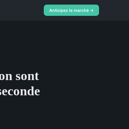
Anticipez le marché →
ion sont
 seconde